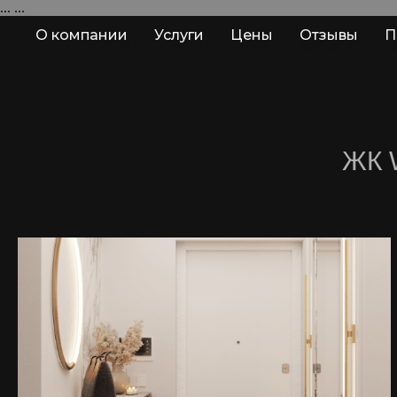
...
...
О компании
Услуги
Цены
Отзывы
П
ЖК WELLTON TOWERS МОСКВА, 1
ЖК 